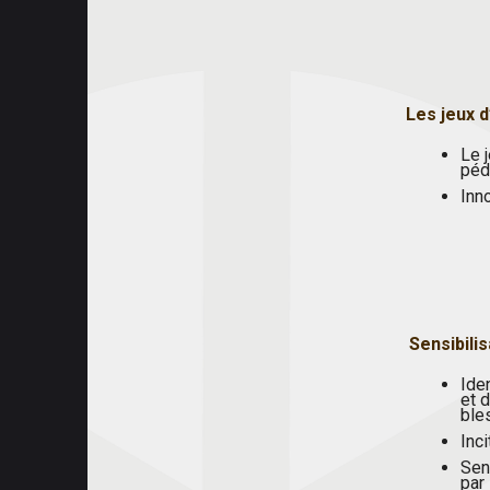
Les jeux 
Le 
péd
Inn
Sensibilis
Ide
et 
ble
Inci
Sens
par 