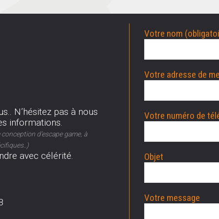
Votre nom (obligatoi
Votre adresse de me
us.. N’hésitez pas à nous
Votre numéro de tél
s informations.
la conception d’escape game, à
ifiques..)
dre avec célérité.
Objet
Votre message
8