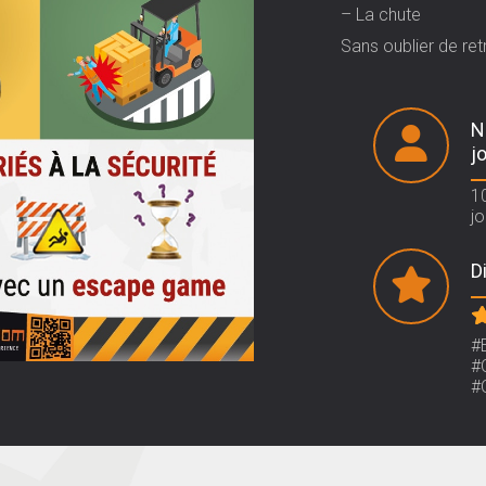
– La chute
Sans oublier de re
N
j
1
j
Di
#
#
#