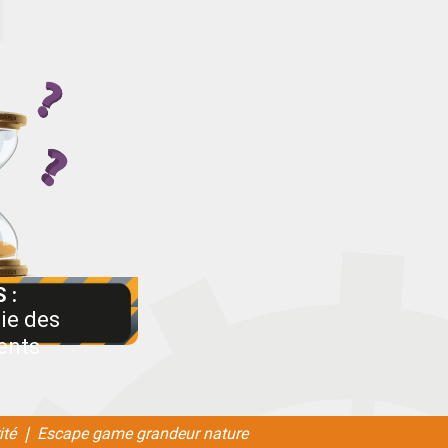
ie des
ents
ité ❘ Escape game grandeur nature