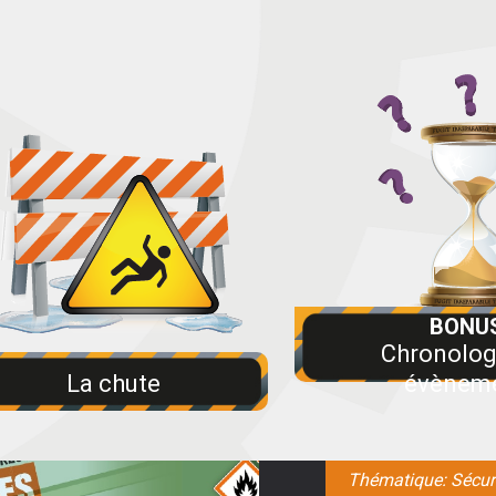
Chronolog
La chute
évènem
Thématique: Sécur