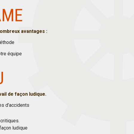
AME
 nombreux avantages :
méthode
otre équipe
U
vail de façon ludique.
es d’accidents
critiques.
 façon ludique