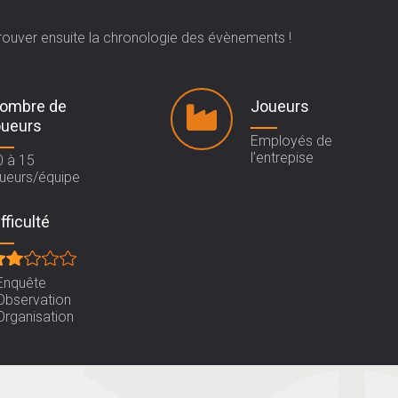
trouver ensuite la chronologie des évènements !
ombre de
Joueurs
oueurs
Employés de
l’entrepise
0 à 15
oueurs/équipe
fficulté
Enquête
Observation
Organisation