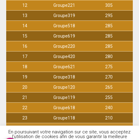
12
Groupe221
305
13
Groupe319
295
14
Groupe518
285
15
Groupe619
285
16
Groupe220
285
17
Groupe420
280
18
Groupe621
275
19
Groupe318
270
20
Groupe120
265
21
Groupe119
255
22
Groupe618
240
23
Groupe118
210
24
Groupe219
200
En poursuivant votre navigation sur ce site, vous acceptez
l’utilisation de cookies afin de vous garantir la meilleure
25
Groupe218
190